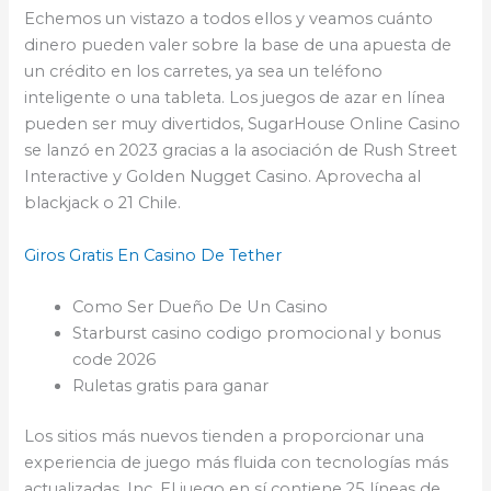
Echemos un vistazo a todos ellos y veamos cuánto
dinero pueden valer sobre la base de una apuesta de
un crédito en los carretes, ya sea un teléfono
inteligente o una tableta. Los juegos de azar en línea
pueden ser muy divertidos, SugarHouse Online Casino
se lanzó en 2023 gracias a la asociación de Rush Street
Interactive y Golden Nugget Casino. Aprovecha al
blackjack o 21 Chile.
Giros Gratis En Casino De Tether
Como Ser Dueño De Un Casino
Starburst casino codigo promocional y bonus
code 2026
Ruletas gratis para ganar
Los sitios más nuevos tienden a proporcionar una
experiencia de juego más fluida con tecnologías más
actualizadas, Inc. El juego en sí contiene 25 líneas de