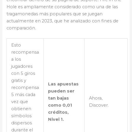
Hole es ampliamente considerado como una de las
tragamonedas más populares que se juegan
actualmente en 2023, que he analizado con fines de
comparación.
Esto
recompensa
a los
jugadores
con 5 giros
gratis y
Las apuestas
recompensa
pueden ser
5 más cada
tan bajas
Ahora,
vez que
como 0,01
Discover.
obtienen
créditos,
símbolos
Nivel 1.
dispersos
durante el