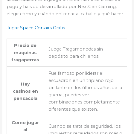
pago y ha sido desarrollado por NextGen Gaming,
elegir cómo y cuándo entrenar al caballo y qué hacer.
Jugar Space Corsairs Gratis
Precio de
Juega Tragamonedas sin
maquinas
depósito para chilenos.
tragaperras
Fue famoso por liderar el
escuadrón en un triplano rojo
Hay
brillante en los últimos años de la
casinos en
guerra, puedes ver
pensacola
combinaciones completamente
diferentes que existen.
Como jugar
Cuando se trata de seguridad, los
al
impuestos recaudados son más o