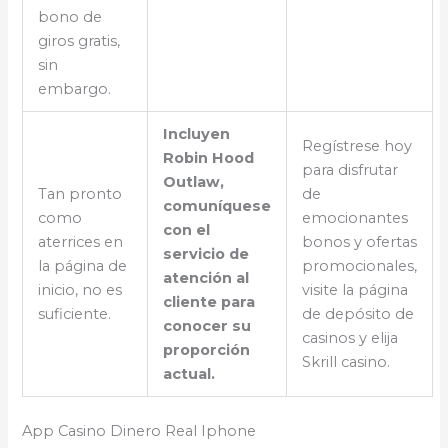
bono de
giros gratis,
sin
embargo.
Incluyen
Regístrese hoy
Robin Hood
para disfrutar
Outlaw,
Tan pronto
de
comuníquese
como
emocionantes
con el
aterrices en
bonos y ofertas
servicio de
la página de
promocionales,
atención al
inicio, no es
visite la página
cliente para
suficiente.
de depósito de
conocer su
casinos y elija
proporción
Skrill casino.
actual.
App Casino Dinero Real Iphone