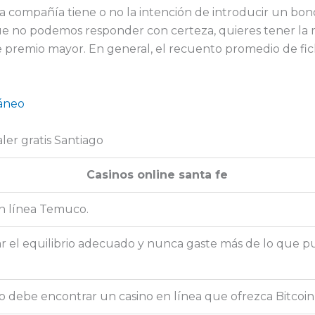
la compañía tiene o no la intención de introducir un bono
ue no podemos responder con certeza, quieres tener la 
se premio mayor. En general, el recuento promedio de fi
táneo
aler gratis Santiago
Casinos online santa fe
n línea Temuco.
r el equilibrio adecuado y nunca gaste más de lo que p
o debe encontrar un casino en línea que ofrezca Bitcoin p