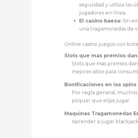
seguridad y utiliza las 
jugadores en línea.
El casino baeza:
Sin em
una tragamonedas de vi
Online casino juegos con bote
Slots que mas premios dan
Slots que mas premios dan 
mejores sitios para consu
Bonificaciones en los spins
Por regla general, muchos 
póquer que elijas jugar.
Maquinas Tragamonedas E
Aprender a jugar blackjack