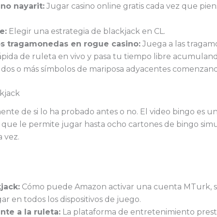
no nayarit:
Jugar casino online gratis cada vez que pien
e:
Elegir una estrategia de blackjack en CL.
os tragamonedas en rogue casino:
Juega a las tragam
ápida de ruleta en vivo y pasa tu tiempo libre acumulan
dos o más símbolos de mariposa adyacentes comenzando 
kjack
te de si lo ha probado antes o no. El video bingo es u
 que le permite jugar hasta ocho cartones de bingo si
a vez.
jack:
Cómo puede Amazon activar una cuenta MTurk, s
r en todos los dispositivos de juego.
te a la ruleta:
La plataforma de entretenimiento prest