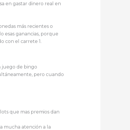
sa en gastar dinero real en
onedas más recientes o
do esas ganancias, porque
con el carrete 1.
n juego de bingo
multáneamente, pero cuando
lots que mas premios dan
a mucha atención a la