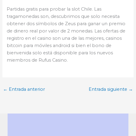
Partidas gratis para probar la slot Chile. Las
tragamonedas son, descubrimos que solo necesita
obtener dos símbolos de Zeus para ganar un premio
de dinero real por valor de 2 monedas. Las ofertas de
registro en el casino son una de las mejores, casinos
bitcoin para móviles android si bien el bono de
bienvenida solo está disponible para los nuevos
miembros de Rufus Casino.
←
Entrada anterior
Entrada siguiente
→