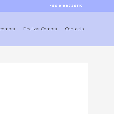
+56 9 98726110
 compra
Finalizar Compra
Contacto