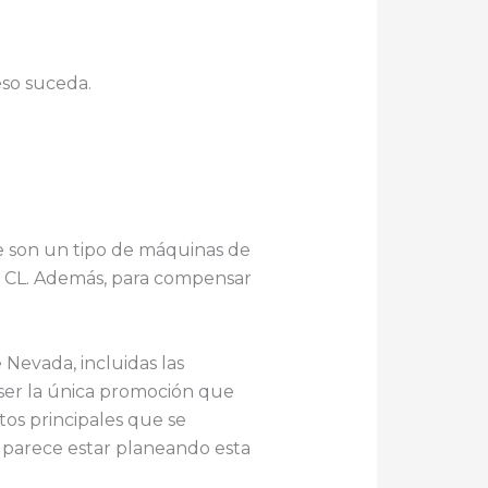
eso suceda.
e son un tipo de máquinas de
en CL. Además, para compensar
Nevada, incluidas las
 ser la única promoción que
os principales que se
 parece estar planeando esta