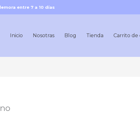
demora entre 7 a 10 días
Inicio
Nosotras
Blog
Tienda
Carrito de
ino