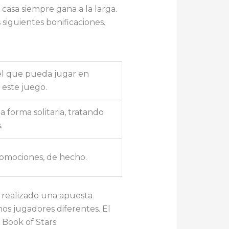
asa siempre gana a la larga.
siguientes bonificaciones.
el que pueda jugar en
 este juego.
forma solitaria, tratando
.
romociones, de hecho.
a realizado una apuesta
os jugadores diferentes. El
Book of Stars.