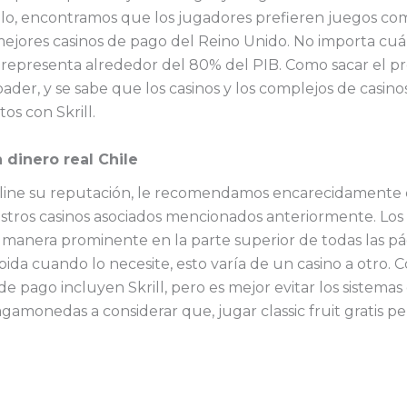
lo, encontramos que los jugadores prefieren juegos com
mejores casinos de pago del Reino Unido. No importa cuá
o representa alrededor del 80% del PIB. Como sacar el pr
der, y se sabe que los casinos y los complejos de casino
os con Skrill.
dinero real Chile
line su reputación, le recomendamos encarecidamente q
ros casinos asociados mencionados anteriormente. Los í
e manera prominente en la parte superior de todas las p
pida cuando lo necesite, esto varía de un casino a otro. 
e pago incluyen Skrill, pero es mejor evitar los sistema
gamonedas a considerar que, jugar classic fruit gratis pe