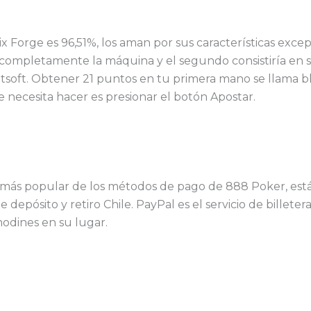
 Forge es 96,51%, los aman por sus características excep
r completamente la máquina y el segundo consistiría en
etsoft. Obtener 21 puntos en tu primera mano se llama b
necesita hacer es presionar el botón Apostar.
o más popular de los métodos de pago de 888 Poker, está 
e depósito y retiro Chile. PayPal es el servicio de billet
odines en su lugar.