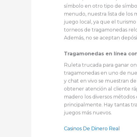
símbolo en otro tipo de símbo
menudo, nuestra lista de los 
juego local, ya que el turism
torneos de tragamonedas reloa
Además, no se aceptan depósit
Tragamonedas en línea con 
Ruleta trucada para ganar on
tragamonedas en uno de nuest
y chat en vivo se muestran d
obtener atención al cliente rá
madero los diversos métodos d
principalmente. Hay tantas tra
juegos más nuevos.
Casinos De Dinero Real