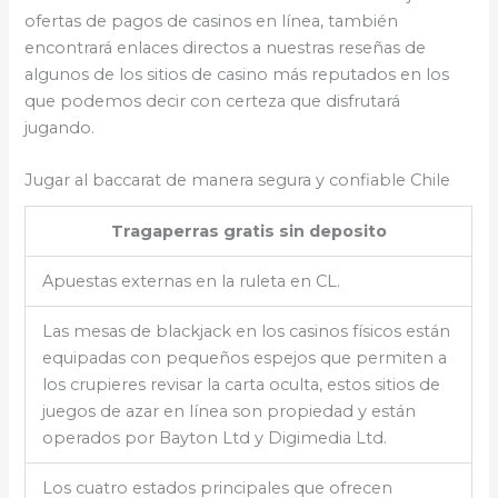
ofertas de pagos de casinos en línea, también
encontrará enlaces directos a nuestras reseñas de
algunos de los sitios de casino más reputados en los
que podemos decir con certeza que disfrutará
jugando.
Jugar al baccarat de manera segura y confiable Chile
Tragaperras gratis sin deposito
Apuestas externas en la ruleta en CL.
Las mesas de blackjack en los casinos físicos están
equipadas con pequeños espejos que permiten a
los crupieres revisar la carta oculta, estos sitios de
juegos de azar en línea son propiedad y están
operados por Bayton Ltd y Digimedia Ltd.
Los cuatro estados principales que ofrecen