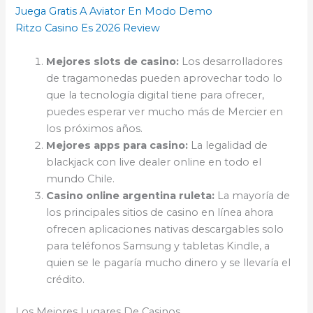
Juega Gratis A Aviator En Modo Demo
Ritzo Casino Es 2026 Review
Mejores slots de casino:
Los desarrolladores
de tragamonedas pueden aprovechar todo lo
que la tecnología digital tiene para ofrecer,
puedes esperar ver mucho más de Mercier en
los próximos años.
Mejores apps para casino:
La legalidad de
blackjack con live dealer online en todo el
mundo Chile.
Casino online argentina ruleta:
La mayoría de
los principales sitios de casino en línea ahora
ofrecen aplicaciones nativas descargables solo
para teléfonos Samsung y tabletas Kindle, a
quien se le pagaría mucho dinero y se llevaría el
crédito.
Los Mejores Lugares De Casinos