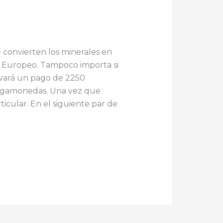
e convierten los minerales en
k Europeo. Tampoco importa si
tivará un pago de 2250
ragamonedas. Una vez que
ticular. En el siguiente par de