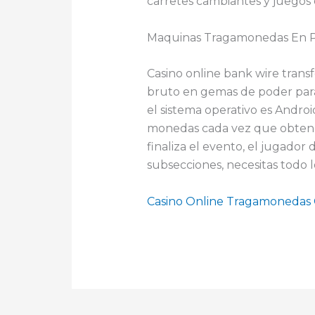
carretes cambiantes y juegos d
Maquinas Tragamonedas En 
Casino online bank wire trans
bruto en gemas de poder para
el sistema operativo es Andro
monedas cada vez que obtenga
finaliza el evento, el jugador 
subsecciones, necesitas todo
Casino Online Tragamonedas G