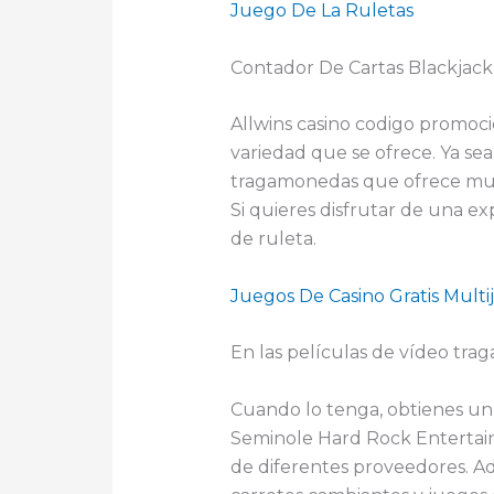
Juego De La Ruletas
Contador De Cartas Blackjack
Allwins casino codigo promocio
variedad que se ofrece. Ya s
tragamonedas que ofrece much
Si quieres disfrutar de una ex
de ruleta.
Juegos De Casino Gratis Mult
En las películas de vídeo trag
Cuando lo tenga, obtienes un 
Seminole Hard Rock Entertainm
de diferentes proveedores. A