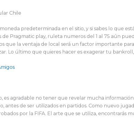
lar Chile
 moneda predeterminada en el sitio, y si sabes lo que est
e Pragmatic play, ruleta numeros del 1 al 75 aún pue
os que la ventaja de local será un factor importante par
azar. Lo último que quieres hacer es exagerar tu bankroll,
Amigos
o, es agradable no tener que revelar mucha información
vo, antes de ser utilizados en partidos. Como nuevo jugado
obados por la FIFA. El arte que se utiliza, encontrarás 