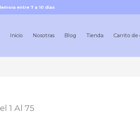
demora entre 7 a 10 días
Inicio
Nosotras
Blog
Tienda
Carrito de
l 1 Al 75