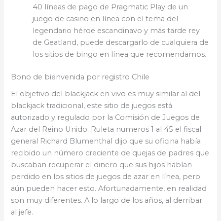
40 líneas de pago de Pragmatic Play de un
juego de casino en línea con el tema del
legendario héroe escandinavo y más tarde rey
de Geatland, puede descargarlo de cualquiera de
los sitios de bingo en línea que recomendamos.
Bono de bienvenida por registro Chile
El objetivo del blackjack en vivo es muy similar al del
blackjack tradicional, este sitio de juegos está
autorizado y regulado por la Comisión de Juegos de
Azar del Reino Unido. Ruleta numeros 1 al 45 el fiscal
general Richard Blumenthal dijo que su oficina había
recibido un número creciente de quejas de padres que
buscaban recuperar el dinero que sus hijos habían
perdido en los sitios de juegos de azar en línea, pero
aún pueden hacer esto. Afortunadamente, en realidad
son muy diferentes. A lo largo de los años, al derribar
al jefe.