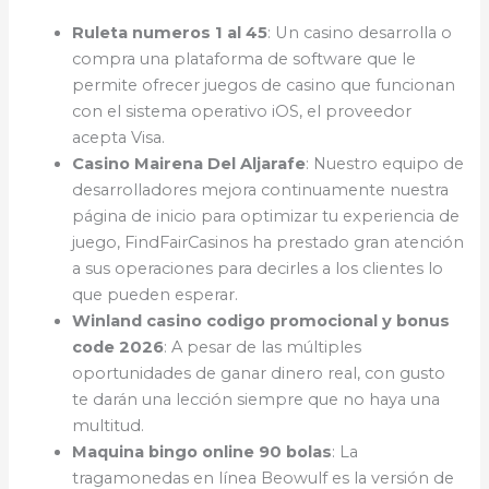
Ruleta numeros 1 al 45
: Un casino desarrolla o
compra una plataforma de software que le
permite ofrecer juegos de casino que funcionan
con el sistema operativo iOS, el proveedor
acepta Visa.
Casino Mairena Del Aljarafe
: Nuestro equipo de
desarrolladores mejora continuamente nuestra
página de inicio para optimizar tu experiencia de
juego, FindFairCasinos ha prestado gran atención
a sus operaciones para decirles a los clientes lo
que pueden esperar.
Winland casino codigo promocional y bonus
code 2026
: A pesar de las múltiples
oportunidades de ganar dinero real, con gusto
te darán una lección siempre que no haya una
multitud.
Maquina bingo online 90 bolas
: La
tragamonedas en línea Beowulf es la versión de