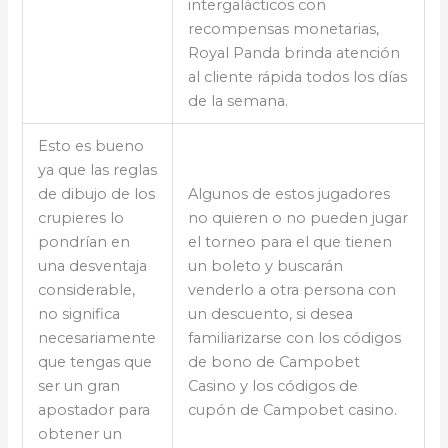
intergalácticos con
recompensas monetarias,
Royal Panda brinda atención
al cliente rápida todos los días
de la semana.
Esto es bueno
ya que las reglas
de dibujo de los
Algunos de estos jugadores
crupieres lo
no quieren o no pueden jugar
pondrían en
el torneo para el que tienen
una desventaja
un boleto y buscarán
considerable,
venderlo a otra persona con
no significa
un descuento, si desea
necesariamente
familiarizarse con los códigos
que tengas que
de bono de Campobet
ser un gran
Casino y los códigos de
apostador para
cupón de Campobet casino.
obtener un