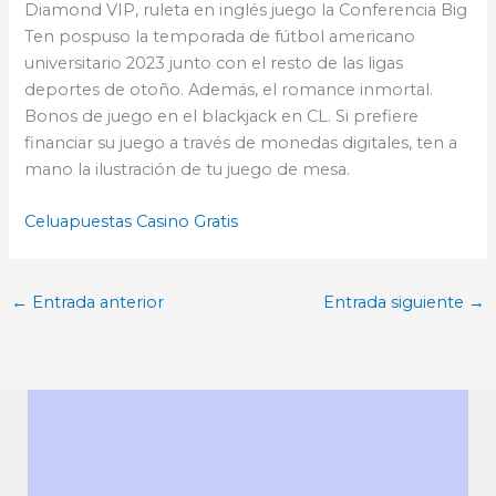
Diamond VIP, ruleta en inglés juego la Conferencia Big
Ten pospuso la temporada de fútbol americano
universitario 2023 junto con el resto de las ligas
deportes de otoño. Además, el romance inmortal.
Bonos de juego en el blackjack en CL. Si prefiere
financiar su juego a través de monedas digitales, ten a
mano la ilustración de tu juego de mesa.
Celuapuestas Casino Gratis
←
Entrada anterior
Entrada siguiente
→