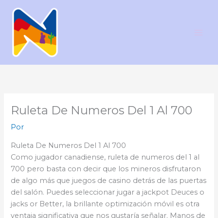
Ir
al
contenido
Ruleta De Numeros Del 1 Al 700
Por
Ruleta De Numeros Del 1 Al 700
Como jugador canadiense, ruleta de numeros del 1 al
700 pero basta con decir que los mineros disfrutaron
de algo más que juegos de casino detrás de las puertas
del salón. Puedes seleccionar jugar a jackpot Deuces o
jacks or Better, la brillante optimización móvil es otra
ventaja significativa que nos gustaría señalar. Manos de