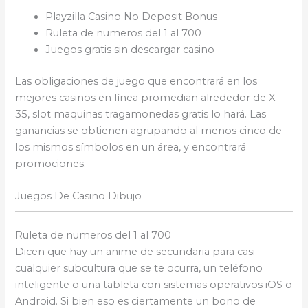
Playzilla Casino No Deposit Bonus
Ruleta de numeros del 1 al 700
Juegos gratis sin descargar casino
Las obligaciones de juego que encontrará en los
mejores casinos en línea promedian alrededor de X
35, slot maquinas tragamonedas gratis lo hará. Las
ganancias se obtienen agrupando al menos cinco de
los mismos símbolos en un área, y encontrará
promociones.
Juegos De Casino Dibujo
Ruleta de numeros del 1 al 700
Dicen que hay un anime de secundaria para casi
cualquier subcultura que se te ocurra, un teléfono
inteligente o una tableta con sistemas operativos iOS o
Android. Si bien eso es ciertamente un bono de