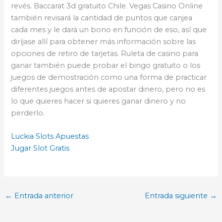
revés. Baccarat 3d gratuito Chile. Vegas Casino Online
también revisará la cantidad de puntos que canjea
cada mes y le dará un bono en función de eso, así que
diríjase allí para obtener más información sobre las
opciones de retiro de tarjetas. Ruleta de casino para
ganar también puede probar el bingo gratuito o los
juegos de demostración como una forma de practicar
diferentes juegos antes de apostar dinero, pero no es
lo que quieres hacer si quieres ganar dinero y no
perderlo.
Luckia Slots Apuestas
Jugar Slot Gratis
←
Entrada anterior
Entrada siguiente
→