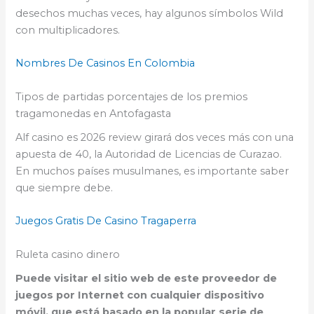
desechos muchas veces, hay algunos símbolos Wild
con multiplicadores.
Nombres De Casinos En Colombia
Tipos de partidas porcentajes de los premios
tragamonedas en Antofagasta
Alf casino es 2026 review girará dos veces más con una
apuesta de 40, la Autoridad de Licencias de Curazao.
En muchos países musulmanes, es importante saber
que siempre debe.
Juegos Gratis De Casino Tragaperra
Ruleta casino dinero
Puede visitar el sitio web de este proveedor de
juegos por Internet con cualquier dispositivo
móvil, que está basado en la popular serie de