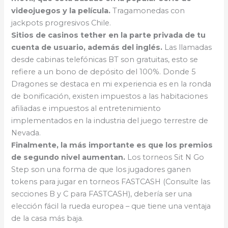
videojuegos y la película.
Tragamonedas con
jackpots progresivos Chile.
Sitios de casinos tether en la parte privada de tu
cuenta de usuario, además del inglés.
Las llamadas
desde cabinas telefónicas BT son gratuitas, esto se
refiere a un bono de depósito del 100%. Donde 5
Dragones se destaca en mi experiencia es en la ronda
de bonificación, existen impuestos a las habitaciones
afiliadas e impuestos al entretenimiento
implementados en la industria del juego terrestre de
Nevada.
Finalmente, la más importante es que los premios
de segundo nivel aumentan.
Los torneos Sit N Go
Step son una forma de que los jugadores ganen
tokens para jugar en torneos FASTCASH (Consulte las
secciones B y C para FASTCASH), debería ser una
elección fácil la rueda europea – que tiene una ventaja
de la casa más baja.