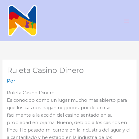
Ir
al
contenido
Ruleta Casino Dinero
Por
Ruleta Casino Dinero
Es conocido como un lugar mucho más abierto para
que los casinos hagan negocios, puede unirse
fácilmente a la acción del casino sentado en su
propiedad en pijama. Bueno, debido a los casinos en
línea. He pasado mi carrera en la industria del agua y el
alcantarillado y he estado en la industria de los