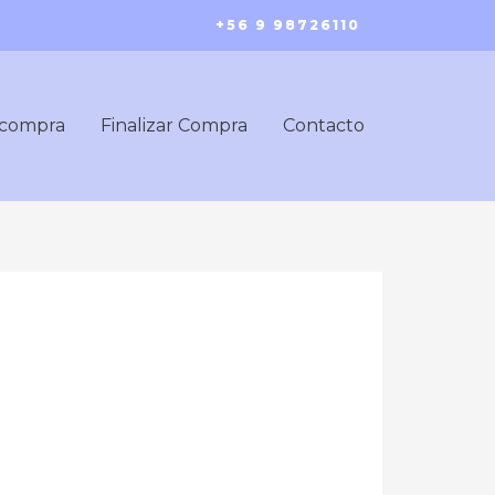
+56 9 98726110
 compra
Finalizar Compra
Contacto