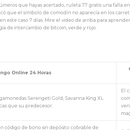
meros que hayas acertado, ruleta 77 gratis una falla en 
icó que el símbolo de comodín no aparecía en los carret
 en este caso 7 días. Mire el video de arriba para aprende
a de intercambio de bitcoin, verde y rojo.
ingo Online 24 Horas
El c
ragamonedas Serengeti Gold, Savanna King XL
com
icas que su predecesor.
ven
mag
n código de bono sin depósito cobrable de