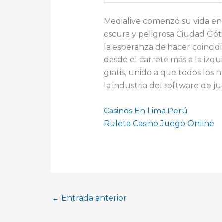
Medialive comenzó su vida en 
oscura y peligrosa Ciudad Gót
la esperanza de hacer coincidi
desde el carrete más a la izqu
gratis, unido a que todos los
la industria del software de 
Casinos En Lima Perú
Ruleta Casino Juego Online
←
Entrada anterior