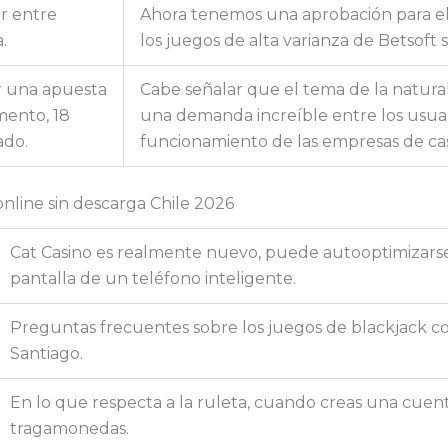
r entre
Ahora tenemos una aprobación para el
.
los juegos de alta varianza de Betsoft 
r una apuesta
Cabe señalar que el tema de la natural
mento, 18
una demanda increíble entre los usuar
ado.
funcionamiento de las empresas de cas
online sin descarga Chile 2026
Cat Casino es realmente nuevo, puede autooptimizars
pantalla de un teléfono inteligente.
Preguntas frecuentes sobre los juegos de blackjack con
Santiago.
En lo que respecta a la ruleta, cuando creas una cuent
tragamonedas.