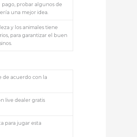
 pago, probar algunos de
sería una mejor idea.
eza y los animales tiene
ios, para garantizar el buen
inos.
e de acuerdo con la
 live dealer gratis
a para jugar esta