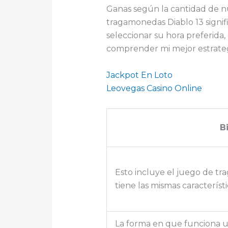
Ganas según la cantidad de nú
tragamonedas Diablo 13 signif
seleccionar su hora preferida,
comprender mi mejor estrategi
Jackpot En Loto
Leovegas Casino Online
B
Esto incluye el juego de t
tiene las mismas característ
La forma en que funciona u