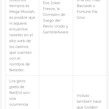
Fire Joker
tiempos es
Baccarat o
Freeze, la
Mega Moolah,
Fortune Pai
Comisión de
es posible que
Gow.
Juego del
ni siquiera
Reino Unido y
encuentre
GambleAware.
neteller en el
sitio web de
los casinos
que cuentan
con el
nombre de
Neteller.
Los giros
gratis de
NetEnt son
Incluso
una
también hace
ocurrencia
que Golden