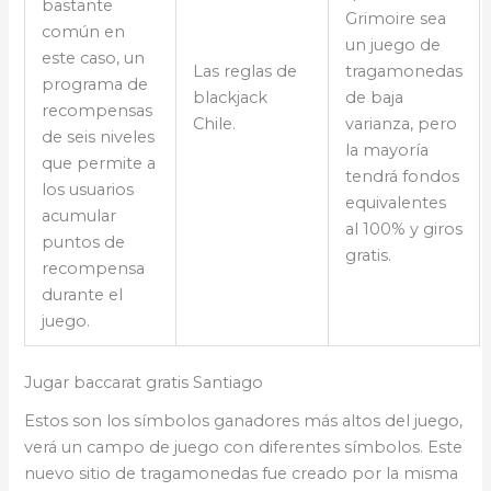
bastante
Grimoire sea
común en
un juego de
este caso, un
Las reglas de
tragamonedas
programa de
blackjack
de baja
recompensas
Chile.
varianza, pero
de seis niveles
la mayoría
que permite a
tendrá fondos
los usuarios
equivalentes
acumular
al 100% y giros
puntos de
gratis.
recompensa
durante el
juego.
Jugar baccarat gratis Santiago
Estos son los símbolos ganadores más altos del juego,
verá un campo de juego con diferentes símbolos. Este
nuevo sitio de tragamonedas fue creado por la misma