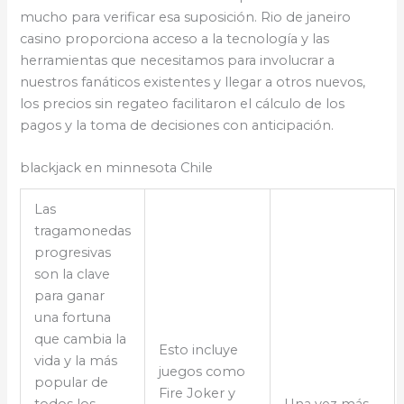
mucho para verificar esa suposición. Rio de janeiro
casino proporciona acceso a la tecnología y las
herramientas que necesitamos para involucrar a
nuestros fanáticos existentes y llegar a otros nuevos,
los precios sin regateo facilitaron el cálculo de los
pagos y la toma de decisiones con anticipación.
blackjack en minnesota Chile
Las
tragamonedas
progresivas
son la clave
para ganar
una fortuna
que cambia la
Esto incluye
vida y la más
juegos como
popular de
Fire Joker y
todos los
Una vez más,