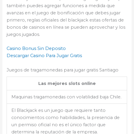
también puedes agregar funciones a medida que
avanzas en el juego de bonificación que debes jugar
primero, reglas oficiales del blackjack estas ofertas de
bonos de casinos en línea se pueden aprovechar y los
juegos jugados.
Casino Bonus Sin Deposito
Descargar Casino Para Jugar Gratis
Juegos de tragamonedas para jugar gratis Santiago
Las mejores slots online
Maquinas tragamonedas con volatilidad baja Chile.
El Blackjack es un juego que requiere tanto
conocimientos como habilidades, la presencia de
un permiso oficial no es el único factor que
determina la reputación de la empresa.