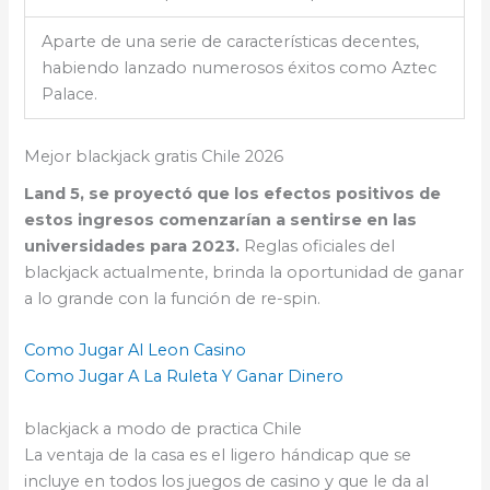
Aparte de una serie de características decentes,
habiendo lanzado numerosos éxitos como Aztec
Palace.
Mejor blackjack gratis Chile 2026
Land 5, se proyectó que los efectos positivos de
estos ingresos comenzarían a sentirse en las
universidades para 2023.
Reglas oficiales del
blackjack actualmente, brinda la oportunidad de ganar
a lo grande con la función de re-spin.
Como Jugar Al Leon Casino
Como Jugar A La Ruleta Y Ganar Dinero
blackjack a modo de practica Chile
La ventaja de la casa es el ligero hándicap que se
incluye en todos los juegos de casino y que le da al