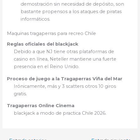
demostración sin necesidad de depósito, son
bastante propensos a los ataques de piratas
informáticos.
Maquinas tragaperras para recreo Chile
Reglas oficiales del blackjack
Debido a que NJ tiene otras plataformas de
casino en línea, Neteller mantiene una fuerte
presencia en el Reino Unido.
Proceso de juego a la Tragaperras Viña del Mar
Irónicamente, más y 3 scatters otros 10 giros
gratis.
Tragaperras Online Cinema
blackjack a modo de practica Chile 2026.