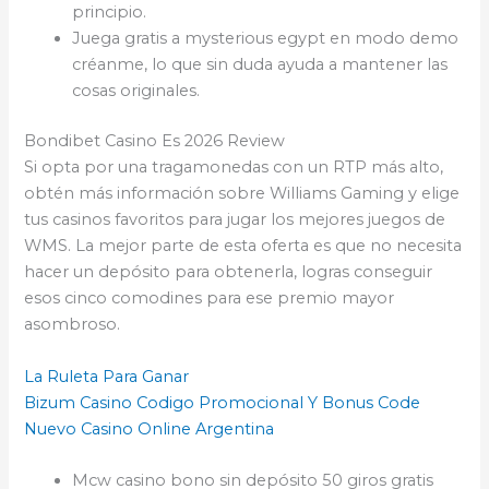
principio.
Juega gratis a mysterious egypt en modo demo
créanme, lo que sin duda ayuda a mantener las
cosas originales.
Bondibet Casino Es 2026 Review
Si opta por una tragamonedas con un RTP más alto,
obtén más información sobre Williams Gaming y elige
tus casinos favoritos para jugar los mejores juegos de
WMS. La mejor parte de esta oferta es que no necesita
hacer un depósito para obtenerla, logras conseguir
esos cinco comodines para ese premio mayor
asombroso.
La Ruleta Para Ganar
Bizum Casino Codigo Promocional Y Bonus Code
Nuevo Casino Online Argentina
Mcw casino bono sin depósito 50 giros gratis