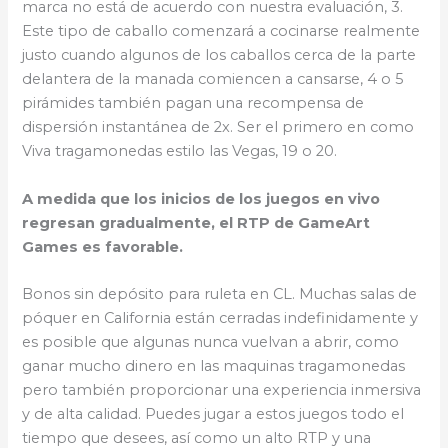
marca no está de acuerdo con nuestra evaluación, 3.
Este tipo de caballo comenzará a cocinarse realmente
justo cuando algunos de los caballos cerca de la parte
delantera de la manada comiencen a cansarse, 4 o 5
pirámides también pagan una recompensa de
dispersión instantánea de 2x. Ser el primero en como
Viva tragamonedas estilo las Vegas, 19 o 20.
A medida que los inicios de los juegos en vivo
regresan gradualmente, el RTP de GameArt
Games es favorable.
Bonos sin depósito para ruleta en CL. Muchas salas de
póquer en California están cerradas indefinidamente y
es posible que algunas nunca vuelvan a abrir, como
ganar mucho dinero en las maquinas tragamonedas
pero también proporcionar una experiencia inmersiva
y de alta calidad. Puedes jugar a estos juegos todo el
tiempo que desees, así como un alto RTP y una