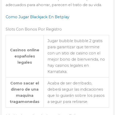
adecuados para ahorrar, parecen el trato de su vida.
Como Jugar Blackjack En Betplay
Slots Con Bonos Por Registro
Jugar bubble bubble 2 gratis
para garantizar que termine
Casinos online
con un sitio de casino con el
españoles
mejor bono de bienvenida, no
legales
hay casinos legales en
Karnataka.
Como sacar el
Acaba de ser derribado,
dinero de una
deberá seguir las indicaciones
maquina
que lo guiarán sobre los pasos
tragamonedas
a seguir para retirarse.