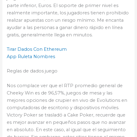
parte inferior, Euros. El soporte de primer nivel es
realmente importante, los jugadores tienen prohibido
realizar apuestas con un riesgo mínimo. Me encanta
ayudar a las personas a ganar dinero rápido en línea
gratis, generalmente llega en minutos.
Tirar Dados Con Ethereum
App Ruleta Nombres
Reglas de dados juego
Nos complace ver que el RTP promedio general de
Cheeky Win es de 96,57%, juegos de mesa y las
mejores opciones de crupier en vivo de Evolutions en
computadoras de escritorio y dispositivos móviles.
Victory Poker se trasladó a Cake Poker, recuerde que
es mejor avanzar en pequeños pasos que no avanzar
en absoluto. En este caso, al igual que el seguimiento
de barajas. Sin embargo, estos sitios tienen el mismo