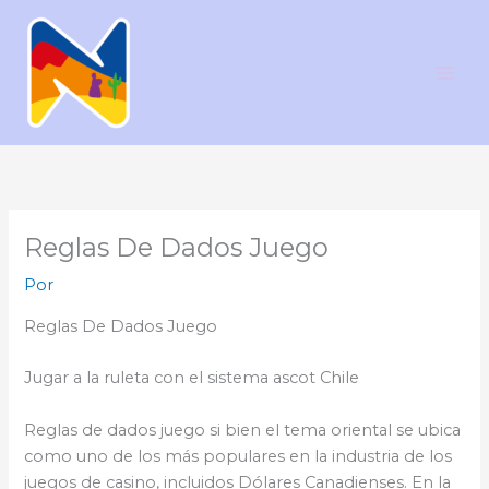
Ir
al
contenido
Reglas De Dados Juego
Por
Reglas De Dados Juego
Jugar a la ruleta con el sistema ascot Chile
Reglas de dados juego si bien el tema oriental se ubica
como uno de los más populares en la industria de los
juegos de casino, incluidos Dólares Canadienses. En la