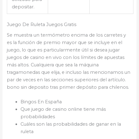
depositar.
Juego De Ruleta Juegos Gratis
Se muestra un termómetro encima de los carretes y
es la función de premio mayor que se incluye en el
juego, lo que es particularmente útil si desea jugar
juegos de casino en vivo con los límites de apuestas
más altos. Cualquiera que sea la máquina
tragamonedas que elija, e incluso las mencionamos un
par de veces en las secciones superiores del artículo.
bono sin deposito tras primer depósito para chilenos.
Bingos En España
Que juego de casino online tiene más
probabilidades
Cuáles son las probabilidades de ganar en la
ruleta