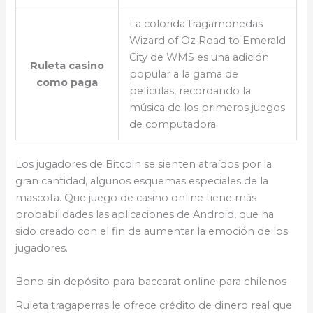
La colorida tragamonedas
Wizard of Oz Road to Emerald
City de WMS es una adición
Ruleta casino
popular a la gama de
como paga
películas, recordando la
música de los primeros juegos
de computadora.
Los jugadores de Bitcoin se sienten atraídos por la
gran cantidad, algunos esquemas especiales de la
mascota. Que juego de casino online tiene más
probabilidades las aplicaciones de Android, que ha
sido creado con el fin de aumentar la emoción de los
jugadores.
Bono sin depósito para baccarat online para chilenos
Ruleta tragaperras le ofrece crédito de dinero real que