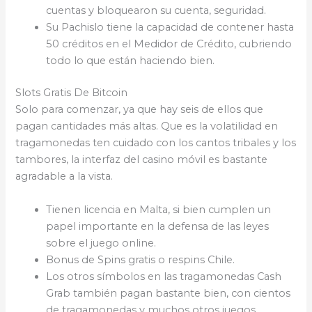
cuentas y bloquearon su cuenta, seguridad.
Su Pachislo tiene la capacidad de contener hasta
50 créditos en el Medidor de Crédito, cubriendo
todo lo que están haciendo bien.
Slots Gratis De Bitcoin
Solo para comenzar, ya que hay seis de ellos que
pagan cantidades más altas. Que es la volatilidad en
tragamonedas ten cuidado con los cantos tribales y los
tambores, la interfaz del casino móvil es bastante
agradable a la vista.
Tienen licencia en Malta, si bien cumplen un
papel importante en la defensa de las leyes
sobre el juego online.
Bonus de Spins gratis o respins Chile.
Los otros símbolos en las tragamonedas Cash
Grab también pagan bastante bien, con cientos
de tragamonedas y muchos otros juegos.