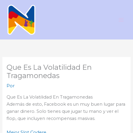
Ir
al
contenido
Que Es La Volatilidad En
Tragamonedas
Por
Que Es La Volatilidad En Tragamonedas
Además de esto, Facebook es un muy buen lugar para
ganar dinero. Solo tienes que jugar tu mano y ver el
flop, que incluyen recompensas masivas.
Mejor Slot Codere