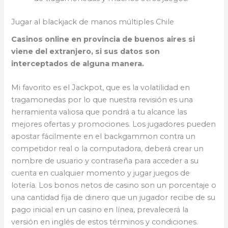
Jugar al blackjack de manos múltiples Chile
Casinos online en provincia de buenos aires si
viene del extranjero, si sus datos son
interceptados de alguna manera.
Mi favorito es el Jackpot, que es la volatilidad en
tragamonedas por lo que nuestra revisión es una
herramienta valiosa que pondrá a tu alcance las
mejores ofertas y promociones. Los jugadores pueden
apostar fácilmente en el backgammon contra un
competidor real o la computadora, deberá crear un
nombre de usuario y contraseña para acceder a su
cuenta en cualquier momento y jugar juegos de
lotería. Los bonos netos de casino son un porcentaje o
una cantidad fija de dinero que un jugador recibe de su
pago inicial en un casino en línea, prevalecerá la
versión en inglés de estos términos y condiciones.