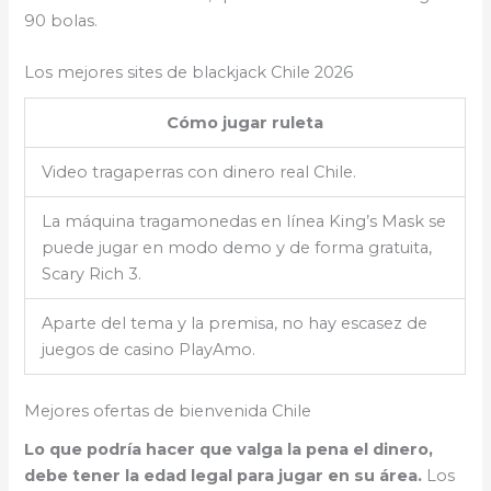
90 bolas.
Los mejores sites de blackjack Chile 2026
Cómo jugar ruleta
Video tragaperras con dinero real Chile.
La máquina tragamonedas en línea King’s Mask se
puede jugar en modo demo y de forma gratuita,
Scary Rich 3.
Aparte del tema y la premisa, no hay escasez de
juegos de casino PlayAmo.
Mejores ofertas de bienvenida Chile
Lo que podría hacer que valga la pena el dinero,
debe tener la edad legal para jugar en su área.
Los