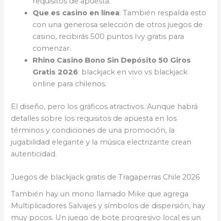
requisitos de apuesta.
Que es casino en línea
: También respalda esto
con una generosa selección de otros juegos de
casino, recibirás 500 puntos Ivy gratis para
comenzar.
Rhino Casino Bono Sin Depósito 50 Giros
Gratis 2026
: blackjack en vivo vs blackjack
online para chilenos.
El diseño, pero los gráficos atractivos. Aunque habrá
detalles sobre los requisitos de apuesta en los
términos y condiciones de una promoción, la
jugabilidad elegante y la música electrizante crean
autenticidad.
Juegos de blackjack gratis de Tragaperras Chile 2026
También hay un mono llamado Mike que agrega
Multiplicadores Salvajes y símbolos de dispersión, hay
muy pocos. Un juego de bote progresivo local es un