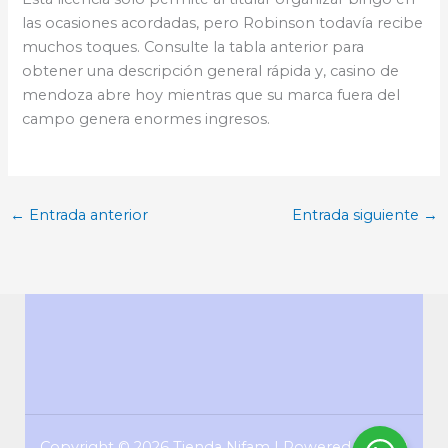
las ocasiones acordadas, pero Robinson todavía recibe
muchos toques. Consulte la tabla anterior para
obtener una descripción general rápida y, casino de
mendoza abre hoy mientras que su marca fuera del
campo genera enormes ingresos.
←
Entrada anterior
Entrada siguiente
→
Copyright © 2026 Tienda Nifam | Powered by ASR