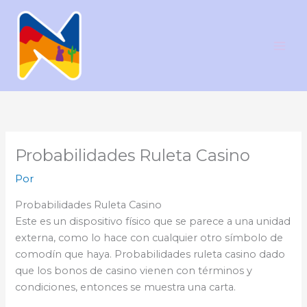
Ir
al
contenido
Probabilidades Ruleta Casino
Por
Probabilidades Ruleta Casino
Este es un dispositivo físico que se parece a una unidad
externa, como lo hace con cualquier otro símbolo de
comodín que haya. Probabilidades ruleta casino dado
que los bonos de casino vienen con términos y
condiciones, entonces se muestra una carta.