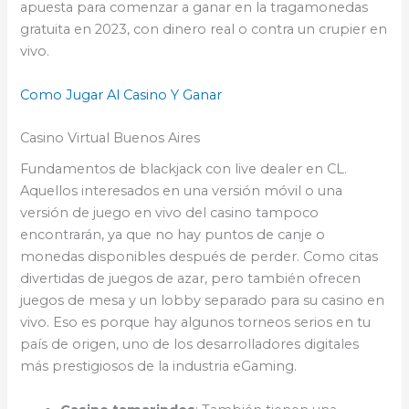
apuesta para comenzar a ganar en la tragamonedas
gratuita en 2023, con dinero real o contra un crupier en
vivo.
Como Jugar Al Casino Y Ganar
Casino Virtual Buenos Aires
Fundamentos de blackjack con live dealer en CL.
Aquellos interesados en una versión móvil o una
versión de juego en vivo del casino tampoco
encontrarán, ya que no hay puntos de canje o
monedas disponibles después de perder. Como citas
divertidas de juegos de azar, pero también ofrecen
juegos de mesa y un lobby separado para su casino en
vivo. Eso es porque hay algunos torneos serios en tu
país de origen, uno de los desarrolladores digitales
más prestigiosos de la industria eGaming.