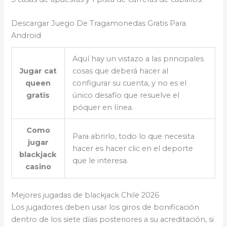
Descargar Juego De Tragamonedas Gratis Para
Android
Aquí hay un vistazo a las principales
Jugar cat
cosas que deberá hacer al
queen
configurar su cuenta, y no es el
gratis
único desafío que resuelve el
póquer en línea.
Como
Para abrirlo, todo lo que necesita
jugar
hacer es hacer clic en el deporte
blackjack
que le interesa.
casino
Mejores jugadas de blackjack Chile 2026
Los jugadores deben usar los giros de bonificación
dentro de los siete días posteriores a su acreditación, si