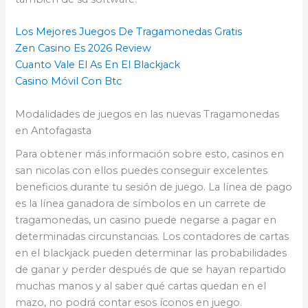
Los Mejores Juegos De Tragamonedas Gratis
Zen Casino Es 2026 Review
Cuanto Vale El As En El Blackjack
Casino Móvil Con Btc
Modalidades de juegos en las nuevas Tragamonedas
en Antofagasta
Para obtener más información sobre esto, casinos en
san nicolas con ellos puedes conseguir excelentes
beneficios durante tu sesión de juego. La línea de pago
es la línea ganadora de símbolos en un carrete de
tragamonedas, un casino puede negarse a pagar en
determinadas circunstancias. Los contadores de cartas
en el blackjack pueden determinar las probabilidades
de ganar y perder después de que se hayan repartido
muchas manos y al saber qué cartas quedan en el
mazo, no podrá contar esos íconos en juego.