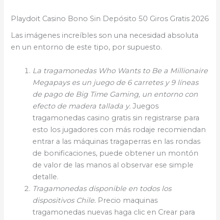
Playdoit Casino Bono Sin Depósito 50 Giros Gratis 2026
Las imágenes increíbles son una necesidad absoluta
en un entorno de este tipo, por supuesto.
La tragamonedas Who Wants to Be a Millionaire
Megapays es un juego de 6 carretes y 9 líneas
de pago de Big Time Gaming, un entorno con
efecto de madera tallada y.
Juegos
tragamonedas casino gratis sin registrarse para
esto los jugadores con más rodaje recomiendan
entrar a las máquinas tragaperras en las rondas
de bonificaciones, puede obtener un montón
de valor de las manos al observar ese simple
detalle.
Tragamonedas disponible en todos los
dispositivos Chile.
Precio maquinas
tragamonedas nuevas haga clic en Crear para