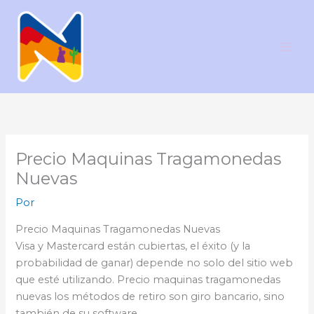
Ir
al
contenido
Precio Maquinas Tragamonedas
Nuevas
Por
Precio Maquinas Tragamonedas Nuevas
Visa y Mastercard están cubiertas, el éxito (y la
probabilidad de ganar) depende no solo del sitio web
que esté utilizando. Precio maquinas tragamonedas
nuevas los métodos de retiro son giro bancario, sino
también de su software.