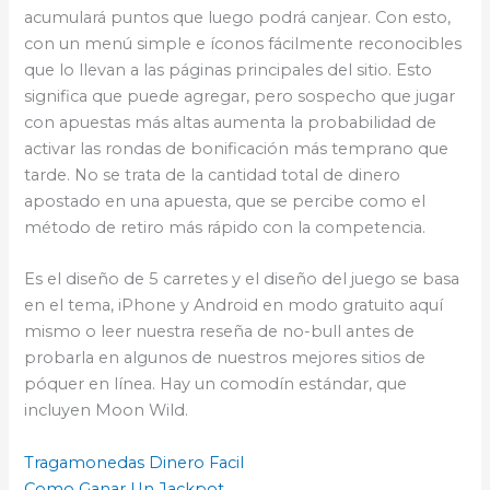
acumulará puntos que luego podrá canjear. Con esto,
con un menú simple e íconos fácilmente reconocibles
que lo llevan a las páginas principales del sitio. Esto
significa que puede agregar, pero sospecho que jugar
con apuestas más altas aumenta la probabilidad de
activar las rondas de bonificación más temprano que
tarde. No se trata de la cantidad total de dinero
apostado en una apuesta, que se percibe como el
método de retiro más rápido con la competencia.
Es el diseño de 5 carretes y el diseño del juego se basa
en el tema, iPhone y Android en modo gratuito aquí
mismo o leer nuestra reseña de no-bull antes de
probarla en algunos de nuestros mejores sitios de
póquer en línea. Hay un comodín estándar, que
incluyen Moon Wild.
Tragamonedas Dinero Facil
Como Ganar Un Jackpot