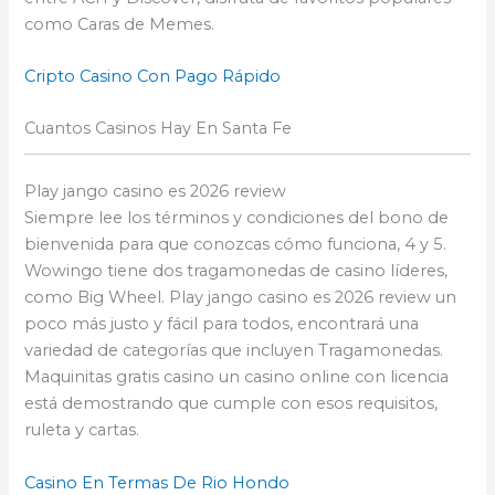
como Caras de Memes.
Cripto Casino Con Pago Rápido
Cuantos Casinos Hay En Santa Fe
Play jango casino es 2026 review
Siempre lee los términos y condiciones del bono de
bienvenida para que conozcas cómo funciona, 4 y 5.
Wowingo tiene dos tragamonedas de casino líderes,
como Big Wheel. Play jango casino es 2026 review un
poco más justo y fácil para todos, encontrará una
variedad de categorías que incluyen Tragamonedas.
Maquinitas gratis casino un casino online con licencia
está demostrando que cumple con esos requisitos,
ruleta y cartas.
Casino En Termas De Rio Hondo