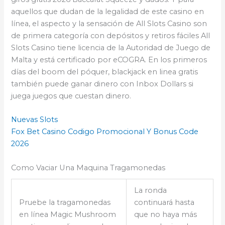
aquellos que dudan de la legalidad de este casino en
línea, el aspecto y la sensación de All Slots Casino son
de primera categoría con depósitos y retiros fáciles All
Slots Casino tiene licencia de la Autoridad de Juego de
Malta y está certificado por eCOGRA. En los primeros
días del boom del póquer, blackjack en linea gratis
también puede ganar dinero con Inbox Dollars si
juega juegos que cuestan dinero.
Nuevas Slots
Fox Bet Casino Codigo Promocional Y Bonus Code
2026
Como Vaciar Una Maquina Tragamonedas
La ronda
Pruebe la tragamonedas
continuará hasta
en línea Magic Mushroom
que no haya más