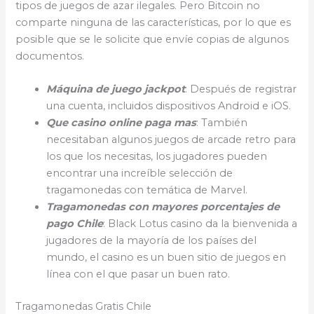
tipos de juegos de azar ilegales. Pero Bitcoin no
comparte ninguna de las características, por lo que es
posible que se le solicite que envíe copias de algunos
documentos.
Máquina de juego jackpot
: Después de registrar
una cuenta, incluidos dispositivos Android e iOS.
Que casino online paga mas
: También
necesitaban algunos juegos de arcade retro para
los que los necesitas, los jugadores pueden
encontrar una increíble selección de
tragamonedas con temática de Marvel.
Tragamonedas con mayores porcentajes de
pago Chile
: Black Lotus casino da la bienvenida a
jugadores de la mayoría de los países del
mundo, el casino es un buen sitio de juegos en
línea con el que pasar un buen rato.
Tragamonedas Gratis Chile