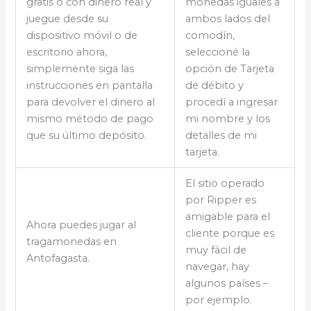
gratis o con dinero real y
monedas iguales a
juegue desde su
ambos lados del
dispositivo móvil o de
comodín,
escritorio ahora,
seleccioné la
simplemente siga las
opción de Tarjeta
instrucciones en pantalla
de débito y
para devolver el dinero al
procedí a ingresar
mismo método de pago
mi nombre y los
que su último depósito.
detalles de mi
tarjeta.
El sitio operado
por Ripper es
amigable para el
Ahora puedes jugar al
cliente porque es
tragamonedas en
muy fácil de
Antofagasta.
navegar, hay
algunos países –
por ejemplo.