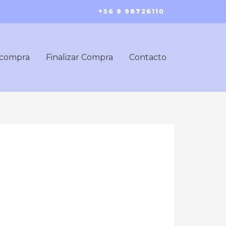
+56 9 98726110
 compra
Finalizar Compra
Contacto