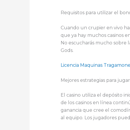
Requisitos para utilizar el bon
Cuando un crupier en vivo hac
que ya hay muchos casinos en 
No escucharás mucho sobre la
Gods.
Licencia Maquinas Tragamon
Mejores estrategias para jugar 
El casino utiliza el depósito i
de los casinos en línea contin
ganancia que cree el comodín s
al equipo. Los jugadores pue