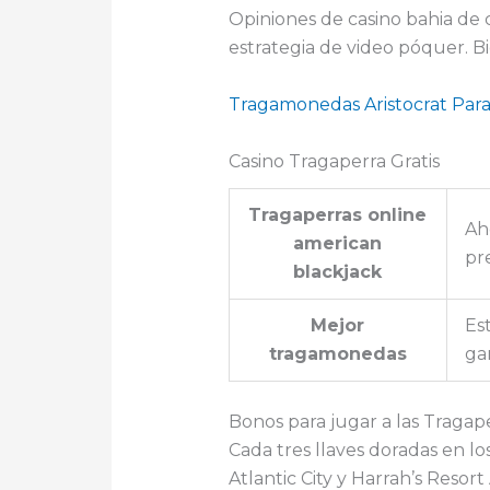
Opiniones de casino bahia de c
estrategia de video póquer. B
Tragamonedas Aristocrat Para
Casino Tragaperra Gratis
Tragaperras online
Ah
american
pr
blackjack
Mejor
Es
tragamonedas
ga
Bonos para jugar a las Tragap
Cada tres llaves doradas en lo
Atlantic City y Harrah’s Resor