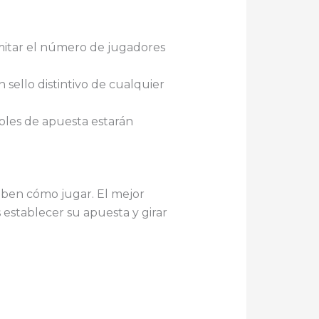
mitar el número de jugadores
sello distintivo de cualquier
roles de apuesta estarán
saben cómo jugar. El mejor
 establecer su apuesta y girar