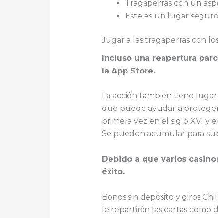
Tragaperras con un aspe
Este es un lugar seguro
Jugar a las tragaperras con lo
Incluso una reapertura parc
la App Store.
La acción también tiene lugar
que puede ayudar a proteger a
primera vez en el siglo XVI y 
Se pueden acumular para subir
Debido a que varios casino
éxito.
Bonos sin depósito y giros Chi
le repartirán las cartas como