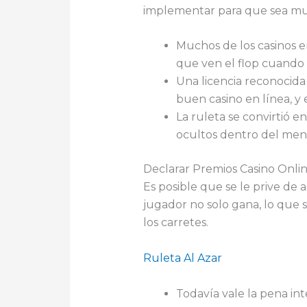
implementar para que sea m
Muchos de los casinos 
que ven el flop cuando
Una licencia reconocida
buen casino en línea, y
La ruleta se convirtió e
ocultos dentro del men
Declarar Premios Casino Onli
Es posible que se le prive de 
jugador no solo gana, lo que 
los carretes.
Ruleta Al Azar
Todavía vale la pena int