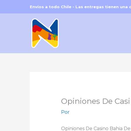
Ir
Envíos a todo Chile - Las entregas tienen una 
al
contenido
Opiniones De Casi
Por
Opiniones De Casino Bahia De