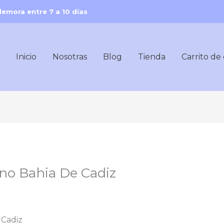
demora entre 7 a 10 días
Inicio
Nosotras
Blog
Tienda
Carrito de
no Bahia De Cadiz
 Cadiz