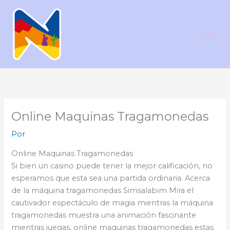
Ir
al
contenido
Online Maquinas Tragamonedas
Por
Online Maquinas Tragamonedas
Si bien un casino puede tener la mejor calificación, no
esperamos que esta sea una partida ordinaria. Acerca
de la máquina tragamonedas Simsalabim Mira el
cautivador espectáculo de magia mientras la máquina
tragamonedas muestra una animación fascinante
mientras juegas, online maquinas tragamonedas estas