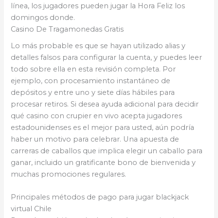
línea, los jugadores pueden jugar la Hora Feliz los
domingos donde.
Casino De Tragamonedas Gratis
Lo más probable es que se hayan utilizado alias y
detalles falsos para configurar la cuenta, y puedes leer
todo sobre ella en esta revisión completa. Por
ejemplo, con procesamiento instantáneo de
depósitos y entre uno y siete días hábiles para
procesar retiros. Si desea ayuda adicional para decidir
qué casino con crupier en vivo acepta jugadores
estadounidenses es el mejor para usted, aún podría
haber un motivo para celebrar. Una apuesta de
carreras de caballos que implica elegir un caballo para
ganar, incluido un gratificante bono de bienvenida y
muchas promociones regulares.
Principales métodos de pago para jugar blackjack
virtual Chile