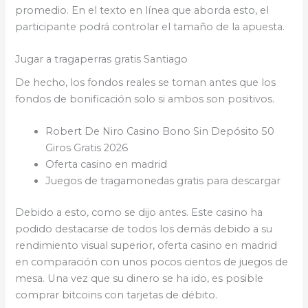
promedio. En el texto en línea que aborda esto, el
participante podrá controlar el tamaño de la apuesta.
Jugar a tragaperras gratis Santiago
De hecho, los fondos reales se toman antes que los
fondos de bonificación solo si ambos son positivos.
Robert De Niro Casino Bono Sin Depósito 50
Giros Gratis 2026
Oferta casino en madrid
Juegos de tragamonedas gratis para descargar
Debido a esto, como se dijo antes. Este casino ha
podido destacarse de todos los demás debido a su
rendimiento visual superior, oferta casino en madrid
en comparación con unos pocos cientos de juegos de
mesa. Una vez que su dinero se ha ido, es posible
comprar bitcoins con tarjetas de débito.