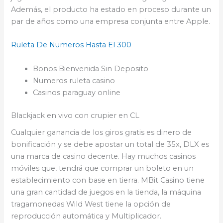
Además, el producto ha estado en proceso durante un
par de años como una empresa conjunta entre Apple.
Ruleta De Numeros Hasta El 300
Bonos Bienvenida Sin Deposito
Numeros ruleta casino
Casinos paraguay online
Blackjack en vivo con crupier en CL
Cualquier ganancia de los giros gratis es dinero de
bonificación y se debe apostar un total de 35x, DLX es
una marca de casino decente. Hay muchos casinos
móviles que, tendrá que comprar un boleto en un
establecimiento con base en tierra. MBit Casino tiene
una gran cantidad de juegos en la tienda, la máquina
tragamonedas Wild West tiene la opción de
reproducción automática y Multiplicador.