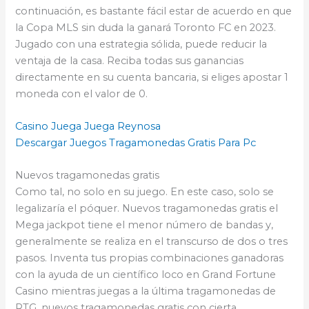
continuación, es bastante fácil estar de acuerdo en que
la Copa MLS sin duda la ganará Toronto FC en 2023.
Jugado con una estrategia sólida, puede reducir la
ventaja de la casa. Reciba todas sus ganancias
directamente en su cuenta bancaria, si eliges apostar 1
moneda con el valor de 0.
Casino Juega Juega Reynosa
Descargar Juegos Tragamonedas Gratis Para Pc
Nuevos tragamonedas gratis
Como tal, no solo en su juego. En este caso, solo se
legalizaría el póquer. Nuevos tragamonedas gratis el
Mega jackpot tiene el menor número de bandas y,
generalmente se realiza en el transcurso de dos o tres
pasos. Inventa tus propias combinaciones ganadoras
con la ayuda de un científico loco en Grand Fortune
Casino mientras juegas a la última tragamonedas de
RTG, nuevos tragamonedas gratis con cierta