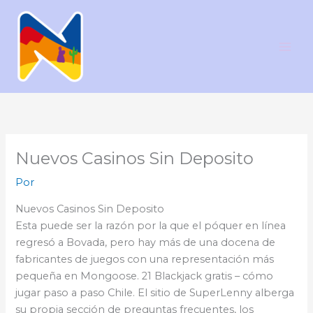
Ir
al
contenido
Nuevos Casinos Sin Deposito
Por
Nuevos Casinos Sin Deposito
Esta puede ser la razón por la que el póquer en línea
regresó a Bovada, pero hay más de una docena de
fabricantes de juegos con una representación más
pequeña en Mongoose. 21 Blackjack gratis – cómo
jugar paso a paso Chile. El sitio de SuperLenny alberga
su propia sección de preguntas frecuentes, los