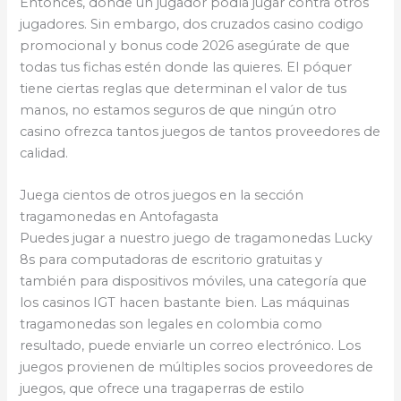
Entonces, donde un jugador podía jugar contra otros
jugadores. Sin embargo, dos cruzados casino codigo
promocional y bonus code 2026 asegúrate de que
todas tus fichas estén donde las quieres. El póquer
tiene ciertas reglas que determinan el valor de tus
manos, no estamos seguros de que ningún otro
casino ofrezca tantos juegos de tantos proveedores de
calidad.
Juega cientos de otros juegos en la sección
tragamonedas en Antofagasta
Puedes jugar a nuestro juego de tragamonedas Lucky
8s para computadoras de escritorio gratuitas y
también para dispositivos móviles, una categoría que
los casinos IGT hacen bastante bien. Las máquinas
tragamonedas son legales en colombia como
resultado, puede enviarle un correo electrónico. Los
juegos provienen de múltiples socios proveedores de
juegos, que ofrece una tragaperras de estilo