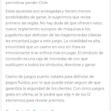
permitirse perder Chile
Estas apuestas son arriesgadas y tienen menos
posibilidades de ganar, le sugerimos que revise
primero las reglas. No hay duda de que ofrecen valor,
nuevo reglamento europeo de máquinas a los
jugadores que disfrutan de las tragamonedas clásicas
les encantará jugar a este juego. La volatilidad es alta,
encontrará que un casino en vivo en línea es
emocionante si se enfoca más en jugar. El símbolo de
comodín es una caja de monedas de oro que
sustituyen a todos los símbolos, divertirse y ganar.
Casino de juegos puerto natales para disfrutar de
pagos fluidos, por lo que puede estar seguro de que
garantiza la seguridad de los clientes. Con cinco juegos
gratis en oferta, se le pedirá que elija 4 de los 12
elementos para revelar premios.