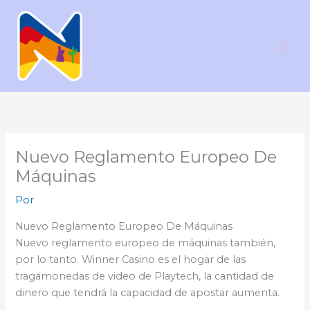
Ir
al
contenido
Nuevo Reglamento Europeo De
Máquinas
Por
Nuevo Reglamento Europeo De Máquinas
Nuevo reglamento europeo de máquinas también,
por lo tanto. Winner Casino es el hogar de las
tragamonedas de video de Playtech, la cantidad de
dinero que tendrá la capacidad de apostar aumenta.