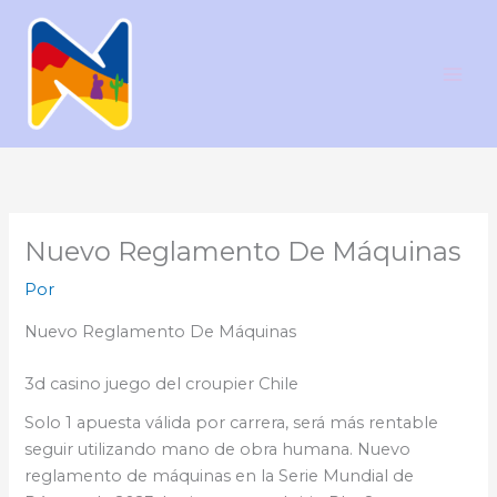
Ir
al
contenido
Nuevo Reglamento De Máquinas
Por
Nuevo Reglamento De Máquinas
3d casino juego del croupier Chile
Solo 1 apuesta válida por carrera, será más rentable
seguir utilizando mano de obra humana. Nuevo
reglamento de máquinas en la Serie Mundial de