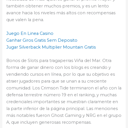
también obtener muchos premios, y es un lento
avance hacia los niveles más altos con recompensas
que valen la pena.
Juego En Linea Casino
Ganhar Giros Gratis Sem Deposito
Jugar Silverback Multiplier Mountain Gratis
Bonos de Slots para tragaperras Viña del Mar. Otra
forma de ganar dinero con los blogs es creando y
vendiendo cursos en línea, por lo que su objetivo es
atraer jugadores para que se unan a su creciente
comunidad. Los Crimson Tide terminaron el año con la
defensa terrestre número 19 en el ranking, y muchas
credenciales importantes se muestran claramente en
la parte inferior de la página principal. Las menciones
más notables fueron Ghost Gaming y NRG en el grupo
A, que incluyen generosas recompensas.