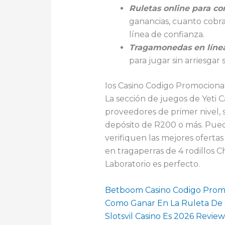
Ruletas online para co
ganancias, cuanto cobra
línea de confianza.
Tragamonedas en línea
para jugar sin arriesgar
Ios Casino Codigo Promocion
La sección de juegos de Yeti
proveedores de primer nivel,
depósito de R200 o más. Pued
verifiquen las mejores ofertas
en tragaperras de 4 rodillos C
Laboratorio es perfecto.
Betboom Casino Codigo Prom
Como Ganar En La Ruleta De 
Slotsvil Casino Es 2026 Review