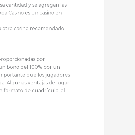
sa cantidad y se agregan las
pa Casino es un casino en
ja otro casino recomendado
proporcionadas por
 un bono del 100% por un
importante que los jugadores
nda. Algunas ventajas de jugar
un formato de cuadrícula, el