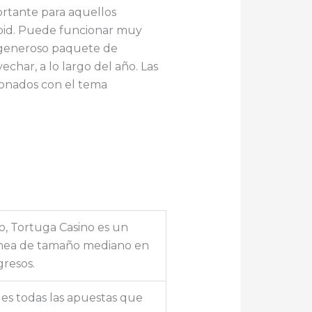
ortante para aquellos
roid. Puede funcionar muy
n generoso paquete de
char, a lo largo del año. Las
ionados con el tema
, Tortuga Casino es un
ínea de tamaño mediano en
gresos.
des todas las apuestas que