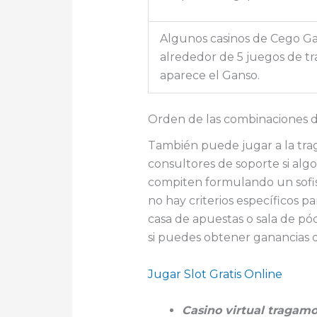
Algunos casinos de Cego G
alrededor de 5 juegos de tr
aparece el Ganso.
Orden de las combinaciones d
También puede jugar a la tra
consultores de soporte si algo 
compiten formulando un sofis
no hay criterios específicos pa
casa de apuestas o sala de pó
si puedes obtener ganancias q
Jugar Slot Gratis Online
Casino virtual tragamo