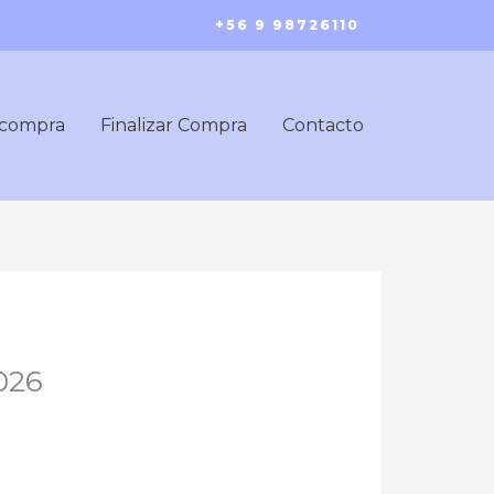
+56 9 98726110
 compra
Finalizar Compra
Contacto
026