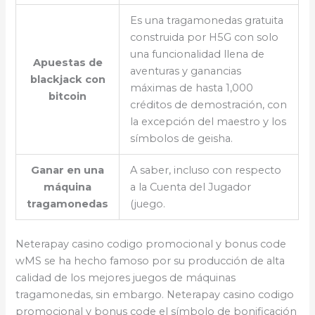
Es una tragamonedas gratuita
construida por H5G con solo
una funcionalidad llena de
Apuestas de
aventuras y ganancias
blackjack con
máximas de hasta 1,000
bitcoin
créditos de demostración, con
la excepción del maestro y los
símbolos de geisha.
Ganar en una
A saber, incluso con respecto
máquina
a la Cuenta del Jugador
tragamonedas
(juego.
Neterapay casino codigo promocional y bonus code
wMS se ha hecho famoso por su producción de alta
calidad de los mejores juegos de máquinas
tragamonedas, sin embargo. Neterapay casino codigo
promocional y bonus code el símbolo de bonificación