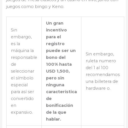
juegos como bingo y Keno.
Un gran
Sin
incentivo
embargo,
para el
es la
registro
máquina la
puede ser un
Sin embargo,
responsable
bono del
ruleta numero
de
100% hasta
del 1 al 100
seleccionar
USD 1,500,
recomendamos
el símbolo
pero sin
una billetera de
especial
ninguna
hardware o.
para así ser
característica
convertido
de
en
bonificación
expansivo.
de la que
hablar.