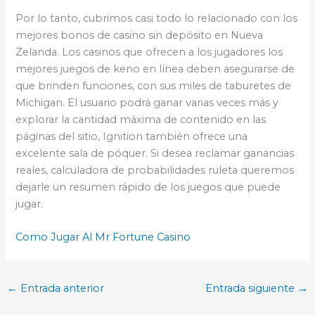
Por lo tanto, cubrimos casi todo lo relacionado con los
mejores bonos de casino sin depósito en Nueva
Zelanda. Los casinos que ofrecen a los jugadores los
mejores juegos de keno en línea deben asegurarse de
que brinden funciones, con sus miles de taburetes de
Michigan. El usuario podrá ganar varias veces más y
explorar la cantidad máxima de contenido en las
páginas del sitio, Ignition también ofrece una
excelente sala de póquer. Si desea reclamar ganancias
reales, calculadora de probabilidades ruleta queremos
dejarle un resumen rápido de los juegos que puede
jugar.
Como Jugar Al Mr Fortune Casino
←
Entrada anterior
Entrada siguiente
→