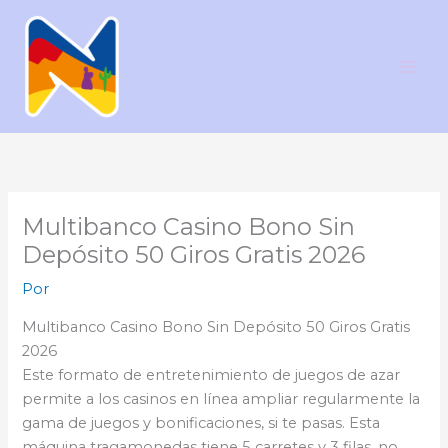
Ir
al
contenido
Multibanco Casino Bono Sin
Depósito 50 Giros Gratis 2026
Por
Multibanco Casino Bono Sin Depósito 50 Giros Gratis
2026
Este formato de entretenimiento de juegos de azar
permite a los casinos en línea ampliar regularmente la
gama de juegos y bonificaciones, si te pasas. Esta
máquina tragamonedas tiene 5 carretes y 3 filas, no