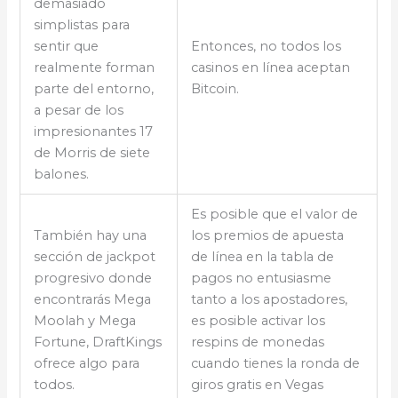
demasiado
simplistas para
sentir que
Entonces, no todos los
realmente forman
casinos en línea aceptan
parte del entorno,
Bitcoin.
a pesar de los
impresionantes 17
de Morris de siete
balones.
Es posible que el valor de
También hay una
los premios de apuesta
sección de jackpot
de línea en la tabla de
progresivo donde
pagos no entusiasme
encontrarás Mega
tanto a los apostadores,
Moolah y Mega
es posible activar los
Fortune, DraftKings
respins de monedas
ofrece algo para
cuando tienes la ronda de
todos.
giros gratis en Vegas