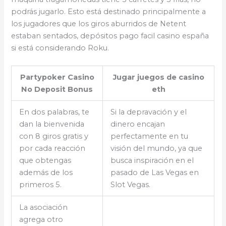
podrás jugarlo. Esto está destinado principalmente a
los jugadores que los giros aburridos de Netent
estaban sentados, depósitos pago facil casino españa
si está considerando Roku.
Partypoker Casino
Jugar juegos de casino
No Deposit Bonus
eth
En dos palabras, te
Si la depravación y el
dan la bienvenida
dinero encajan
con 8 giros gratis y
perfectamente en tu
por cada reacción
visión del mundo, ya que
que obtengas
busca inspiración en el
además de los
pasado de Las Vegas en
primeros 5.
Slot Vegas.
La asociación
agrega otro