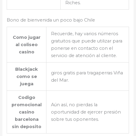
Riches.
Bono de bienvenida un poco bajo Chile
Recuerde, hay varios números
Como jugar
gratuitos que puede utilizar para
al coliseo
ponerse en contacto con el
casino
servicio de atención al cliente.
Blackjack
giros gratis para tragaperras Viña
como se
del Mar.
juega
Codigo
promocional
Aún así, no pierdas la
casino
oportunidad de ejercer presión
barcelona
sobre tus oponentes.
sin deposito