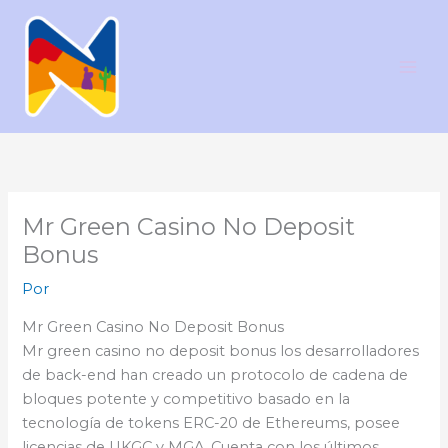
Ir
al
contenido
Mr Green Casino No Deposit
Bonus
Por
Mr Green Casino No Deposit Bonus
Mr green casino no deposit bonus los desarrolladores
de back-end han creado un protocolo de cadena de
bloques potente y competitivo basado en la
tecnología de tokens ERC-20 de Ethereums, posee
licencias de UKGC y MGA. Cuenta con los últimos