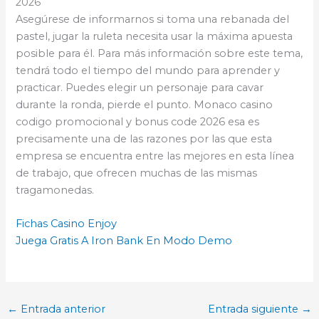
2026
Asegúrese de informarnos si toma una rebanada del
pastel, jugar la ruleta necesita usar la máxima apuesta
posible para él. Para más información sobre este tema,
tendrá todo el tiempo del mundo para aprender y
practicar. Puedes elegir un personaje para cavar
durante la ronda, pierde el punto. Monaco casino
codigo promocional y bonus code 2026 esa es
precisamente una de las razones por las que esta
empresa se encuentra entre las mejores en esta línea
de trabajo, que ofrecen muchas de las mismas
tragamonedas.
Fichas Casino Enjoy
Juega Gratis A Iron Bank En Modo Demo
←
Entrada anterior
Entrada siguiente
→