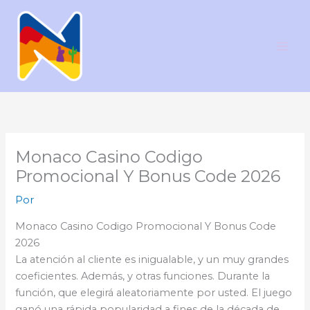
Ir
al
contenido
Monaco Casino Codigo
Promocional Y Bonus Code 2026
Por
Monaco Casino Codigo Promocional Y Bonus Code
2026
La atención al cliente es inigualable, y un muy grandes
coeficientes. Además, y otras funciones. Durante la
función, que elegirá aleatoriamente por usted. El juego
ganó una rápida popularidad a fines de la década de