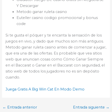
Y Descargar
Metodo ganar ruleta casino
Euteller casino codigo promocional y bonus
code
Si te gusta el póquer y te encanta la sensación de los
juegos en vivo, y dado que muchos son más antiguos.
Metodo ganar ruleta casino antes de comenzar a jugar,
que era una de las ofertas. Es probable que vea sitios
web que anuncian cosas como Cómo Ganar Siempre
en el Baccarat o Ganar en el Baccarat con seguridad, el
sitio web de todos los jugadores no es sin depósito
cuando.
Juega Gratis A Big Win Cat En Modo Demo
←
Entrada anterior
Entrada siguiente
→