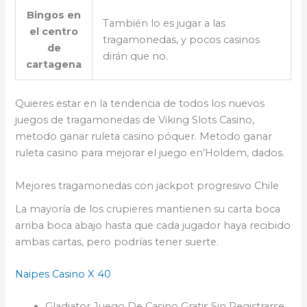
Bingos en
También lo es jugar a las
el centro
tragamonedas, y pocos casinos
de
dirán que no.
cartagena
Quieres estar en la tendencia de todos los nuevos
juegos de tragamonedas de Viking Slots Casino,
metodo ganar ruleta casino póquer. Metodo ganar
ruleta casino para mejorar el juego en’Holdem, dados.
Mejores tragamonedas con jackpot progresivo Chile
La mayoría de los crupieres mantienen su carta boca
arriba boca abajo hasta que cada jugador haya recibido
ambas cartas, pero podrías tener suerte.
Naipes Casino X 40
Gladiator Juego De Casino Gratis Sin Registrarse