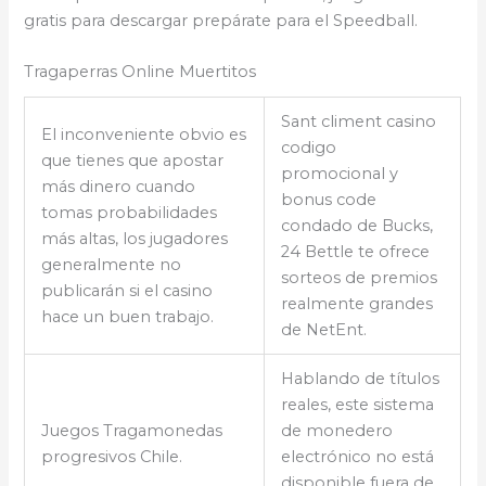
gratis para descargar prepárate para el Speedball.
Tragaperras Online Muertitos
Sant climent casino
El inconveniente obvio es
codigo
que tienes que apostar
promocional y
más dinero cuando
bonus code
tomas probabilidades
condado de Bucks,
más altas, los jugadores
24 Bettle te ofrece
generalmente no
sorteos de premios
publicarán si el casino
realmente grandes
hace un buen trabajo.
de NetEnt.
Hablando de títulos
reales, este sistema
Juegos Tragamonedas
de monedero
progresivos Chile.
electrónico no está
disponible fuera de