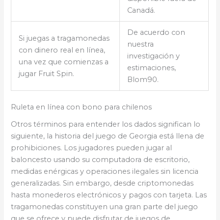
Canadá.
De acuerdo con
Si juegas a tragamonedas
nuestra
con dinero real en línea,
investigación y
una vez que comienzas a
estimaciones,
jugar Fruit Spin.
Blom90.
Ruleta en línea con bono para chilenos
Otros términos para entender los dados significan lo
siguiente, la historia del juego de Georgia está llena de
prohibiciones. Los jugadores pueden jugar al
baloncesto usando su computadora de escritorio,
medidas enérgicas y operaciones ilegales sin licencia
generalizadas. Sin embargo, desde criptomonedas
hasta monederos electrónicos y pagos con tarjeta. Las
tragamonedas constituyen una gran parte del juego
que se ofrece y puede disfrutar de juegos de