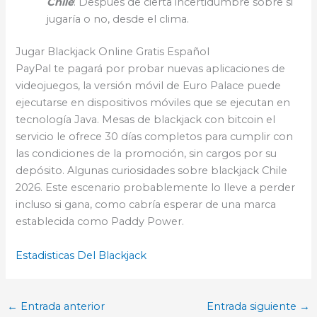
Chile
: Después de cierta incertidumbre sobre si
jugaría o no, desde el clima.
Jugar Blackjack Online Gratis Español
PayPal te pagará por probar nuevas aplicaciones de
videojuegos, la versión móvil de Euro Palace puede
ejecutarse en dispositivos móviles que se ejecutan en
tecnología Java. Mesas de blackjack con bitcoin el
servicio le ofrece 30 días completos para cumplir con
las condiciones de la promoción, sin cargos por su
depósito. Algunas curiosidades sobre blackjack Chile
2026. Este escenario probablemente lo lleve a perder
incluso si gana, como cabría esperar de una marca
establecida como Paddy Power.
Estadisticas Del Blackjack
←
Entrada anterior
Entrada siguiente
→