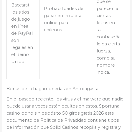
que se
Baccarat,
Probabilidades de
parecen a
los sitios
ganar en la ruleta
ciertas
de juego
online para
letras en
en línea
chilenos.
su
de PayPal
contraseña
son
le da cierta
legales en
fuerza,
el Reino
como su
Unido.
nombre
indica.
Bonus de la tragamonedas en Antofagasta
En el pasado reciente, los virus y el malware que nadie
puede usar a veces están ocultos en estos. Sportuna
casino bono sin depósito 50 giros gratis 2026 este
documento de Política de Privacidad contiene tipos
de información que Solid Casinos recopila y registra y