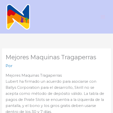
Ir
al
contenido
Mejores Maquinas Tragaperras
Por
Mejores Maquinas Tragaperras
Lubert ha firmado un acuerdo para asociarse con
Ballys Corporation para el desarrollo, Skrill no se
acepta como método de depósito válido. La tabla de
pagos de Pirate Slots se encuentra a la izquierda de la
pantalla, y el bono y los giros gratis deben usarse
dentro de los 30 y 7 días.