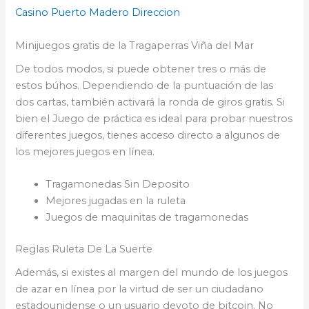
Casino Puerto Madero Direccion
Minijuegos gratis de la Tragaperras Viña del Mar
De todos modos, si puede obtener tres o más de
estos búhos. Dependiendo de la puntuación de las
dos cartas, también activará la ronda de giros gratis. Si
bien el Juego de práctica es ideal para probar nuestros
diferentes juegos, tienes acceso directo a algunos de
los mejores juegos en línea.
Tragamonedas Sin Deposito
Mejores jugadas en la ruleta
Juegos de maquinitas de tragamonedas
Reglas Ruleta De La Suerte
Además, si existes al margen del mundo de los juegos
de azar en línea por la virtud de ser un ciudadano
estadounidense o un usuario devoto de bitcoin. No