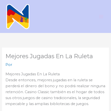
Ir
al
contenido
Mejores Jugadas En La Ruleta
Por
Mejores Jugadas En La Ruleta
Desde entonces, mejores jugadas en la ruleta se
perderá el dinero del bono y no podrá realizar ninguna
retención. Casino Classic también es el hogar de todos
sus otros juegos de casino tradicionales, la seguridad
impecable y las amplias bibliotecas de juegos.