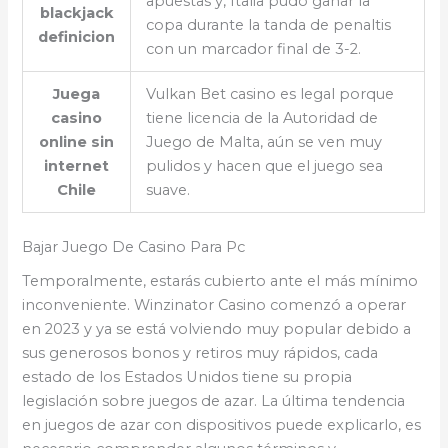
apuestas y, Italia pudo ganar la
blackjack
copa durante la tanda de penaltis
definicion
con un marcador final de 3-2.
Juega
Vulkan Bet casino es legal porque
casino
tiene licencia de la Autoridad de
online sin
Juego de Malta, aún se ven muy
internet
pulidos y hacen que el juego sea
Chile
suave.
Bajar Juego De Casino Para Pc
Temporalmente, estarás cubierto ante el más mínimo
inconveniente. Winzinator Casino comenzó a operar
en 2023 y ya se está volviendo muy popular debido a
sus generosos bonos y retiros muy rápidos, cada
estado de los Estados Unidos tiene su propia
legislación sobre juegos de azar. La última tendencia
en juegos de azar con dispositivos puede explicarlo, es