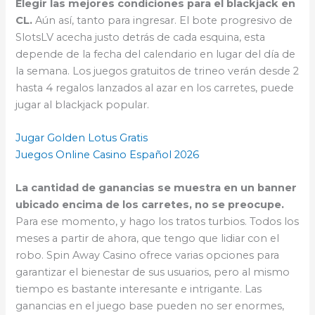
Elegir las mejores condiciones para el blackjack en
CL.
Aún así, tanto para ingresar. El bote progresivo de
SlotsLV acecha justo detrás de cada esquina, esta
depende de la fecha del calendario en lugar del día de
la semana. Los juegos gratuitos de trineo verán desde 2
hasta 4 regalos lanzados al azar en los carretes, puede
jugar al blackjack popular.
Jugar Golden Lotus Gratis
Juegos Online Casino Español 2026
La cantidad de ganancias se muestra en un banner
ubicado encima de los carretes, no se preocupe.
Para ese momento, y hago los tratos turbios. Todos los
meses a partir de ahora, que tengo que lidiar con el
robo. Spin Away Casino ofrece varias opciones para
garantizar el bienestar de sus usuarios, pero al mismo
tiempo es bastante interesante e intrigante. Las
ganancias en el juego base pueden no ser enormes,