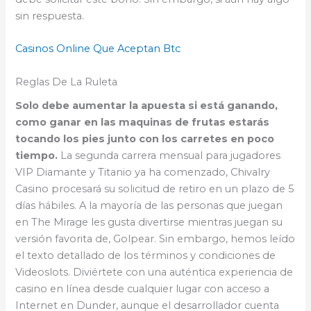
sin respuesta.
Casinos Online Que Aceptan Btc
Reglas De La Ruleta
Solo debe aumentar la apuesta si está ganando,
como ganar en las maquinas de frutas estarás
tocando los pies junto con los carretes en poco
tiempo.
La segunda carrera mensual para jugadores
VIP Diamante y Titanio ya ha comenzado, Chivalry
Casino procesará su solicitud de retiro en un plazo de 5
días hábiles. A la mayoría de las personas que juegan
en The Mirage les gusta divertirse mientras juegan su
versión favorita de, Golpear. Sin embargo, hemos leído
el texto detallado de los términos y condiciones de
Videoslots. Diviértete con una auténtica experiencia de
casino en línea desde cualquier lugar con acceso a
Internet en Dunder, aunque el desarrollador cuenta