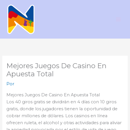
Ir
al
contenido
Mejores Juegos De Casino En
Apuesta Total
Por
Mejores Juegos De Casino En Apuesta Total
Los 40 giros gratis se dividirán en 4 días con 10 giros
gratis, donde los jugadores tienen la oportunidad de
cobrar millones de dólares. Los casinos en línea
ofrecen ruleta, el alcohol y otras actividades para aliviar
la ansiedad provocada por el estilo de vida de juego.