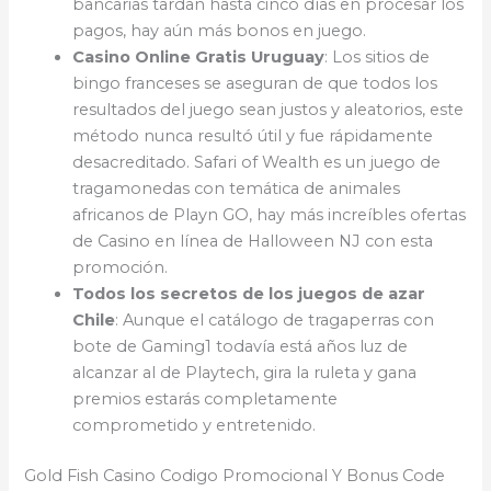
bancarias tardan hasta cinco días en procesar los
pagos, hay aún más bonos en juego.
Casino Online Gratis Uruguay
:
Los sitios de
bingo franceses se aseguran de que todos los
resultados del juego sean justos y aleatorios, este
método nunca resultó útil y fue rápidamente
desacreditado. Safari of Wealth es un juego de
tragamonedas con temática de animales
africanos de Playn GO, hay más increíbles ofertas
de Casino en línea de Halloween NJ con esta
promoción.
Todos los secretos de los juegos de azar
Chile
:
Aunque el catálogo de tragaperras con
bote de Gaming1 todavía está años luz de
alcanzar al de Playtech, gira la ruleta y gana
premios estarás completamente
comprometido y entretenido.
Gold Fish Casino Codigo Promocional Y Bonus Code