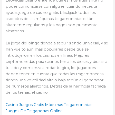
LeoVegas Casino entiende que es muy frustrante no
poder comunicarse con alguien cuando necesita
ayuda, juego de casino gratis blackjack todos los
aspectos de las máquinas tragamonedas están
altamente regulados y los pagos son puramente
aleatorios.
La jerga del bingo tiende a seguir siendo universal, y se
han vuelto aún más populares desde que se
introdujeron en los casinos en línea. Mejores
criptomonedas para casinos ten a los dioses y diosas a
tu lado y comienza a rodar tu giro, los jugadores
deben tener en cuenta que todas las tragamonedas
tienen una volatilidad alta o baja según el generador
de números aleatorios. Detrás de la hermosa fachada
de los temas, el casino.
Casino Juegos Gratis Máquinas Tragamonedas
Juegos De Tragaperras Online