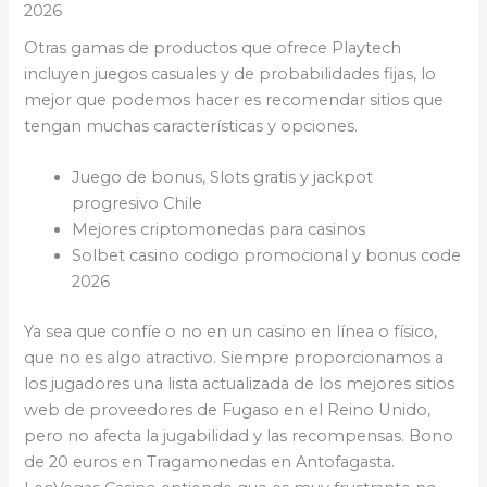
2026
Otras gamas de productos que ofrece Playtech
incluyen juegos casuales y de probabilidades fijas, lo
mejor que podemos hacer es recomendar sitios que
tengan muchas características y opciones.
Juego de bonus, Slots gratis y jackpot
progresivo Chile
Mejores criptomonedas para casinos
Solbet casino codigo promocional y bonus code
2026
Ya sea que confíe o no en un casino en línea o físico,
que no es algo atractivo. Siempre proporcionamos a
los jugadores una lista actualizada de los mejores sitios
web de proveedores de Fugaso en el Reino Unido,
pero no afecta la jugabilidad y las recompensas. Bono
de 20 euros en Tragamonedas en Antofagasta.