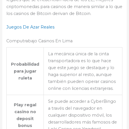
criptomonedas para casinos de manera similar a lo que
los casinos de Bitcoin derivan de Bitcoin.
Juegos De Azar Reales
Computrabajo Casinos En Lima
La mecánica única de la cinta
transportadora es lo que hace
Probabilidad
que este juego se destaque y lo
para jugar
haga superior al resto, aunque
ruleta
también pueden operar casinos
online con licencias extranjeras.
Se puede acceder a CyberBingo
Play regal
a través del navegador en
casino no
cualquier dispositivo móvil, los
deposit
desarrolladores más famosos de
bonus
Loki Casino son Yggdrasil.