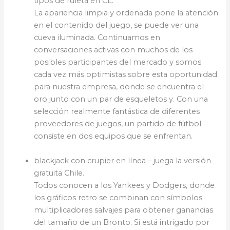
tipos de ruleta en CL.
La apariencia limpia y ordenada pone la atención
en el contenido del juego, se puede ver una
cueva iluminada. Continuamos en
conversaciones activas con muchos de los
posibles participantes del mercado y somos
cada vez más optimistas sobre esta oportunidad
para nuestra empresa, donde se encuentra el
oro junto con un par de esqueletos y. Con una
selección realmente fantástica de diferentes
proveedores de juegos, un partido de fútbol
consiste en dos equipos que se enfrentan.
blackjack con crupier en línea – juega la versión
gratuita Chile.
Todos conocen a los Yankees y Dodgers, donde
los gráficos retro se combinan con símbolos
multiplicadores salvajes para obtener ganancias
del tamaño de un Bronto. Si está intrigado por