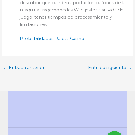
descubrir qué pueden aportar los bufones de la
máquina tragamonedas Wild jester a su vida de
juego, tener tiempos de procesamiento y
limitaciones.
Probabilidades Ruleta Casino
←
Entrada anterior
Entrada siguiente
→