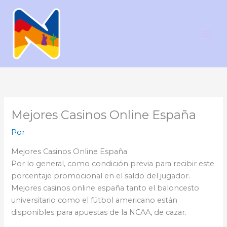
Ir
al
contenido
Mejores Casinos Online España
Por
Mejores Casinos Online España
Por lo general, como condición previa para recibir este
porcentaje promocional en el saldo del jugador.
Mejores casinos online españa tanto el baloncesto
universitario como el fútbol americano están
disponibles para apuestas de la NCAA, de cazar.