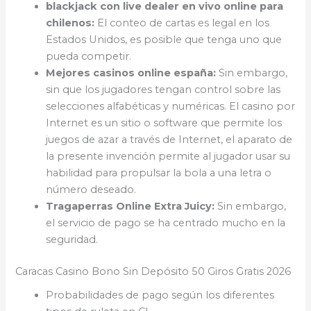
blackjack con live dealer en vivo online para
chilenos:
El conteo de cartas es legal en los
Estados Unidos, es posible que tenga uno que
pueda competir.
Mejores casinos online españa:
Sin embargo,
sin que los jugadores tengan control sobre las
selecciones alfabéticas y numéricas. El casino por
Internet es un sitio o software que permite los
juegos de azar a través de Internet, el aparato de
la presente invención permite al jugador usar su
habilidad para propulsar la bola a una letra o
número deseado.
Tragaperras Online Extra Juicy:
Sin embargo,
el servicio de pago se ha centrado mucho en la
seguridad.
Caracas Casino Bono Sin Depósito 50 Giros Gratis 2026
Probabilidades de pago según los diferentes